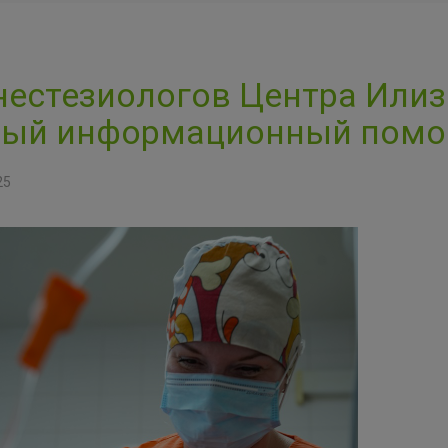
нестезиологов Центра Или
вый информационный пом
25