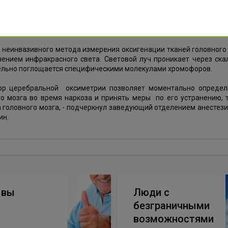
льный оксиметр применим для взрослых и детей во всех клиниче
ным риском нарушения системного кровотока, перфузии и ра
а.
 неинвазивного метода измерения оксигенации тканей головного
нением инфракрасного света. Световой луч проникает через ска
ельно поглощается специфическими молекулами хромофоров.
ор церебральной оксиметрии позволяет моментально определ
го мозга во время наркоза и принять меры по его устранению, 
 головного мозга, - подчеркнул заведующий отделением анестез
ин.
ывы
Люди с
безграничными
возможностями