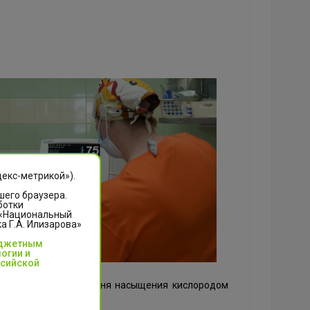
декс-метрикой»).
шего браузера.
ботки
 «Национальный
 Г.А. Илизарова»
юджетным
огии и
ссийской
 система оценки уровня насыщения кислородом