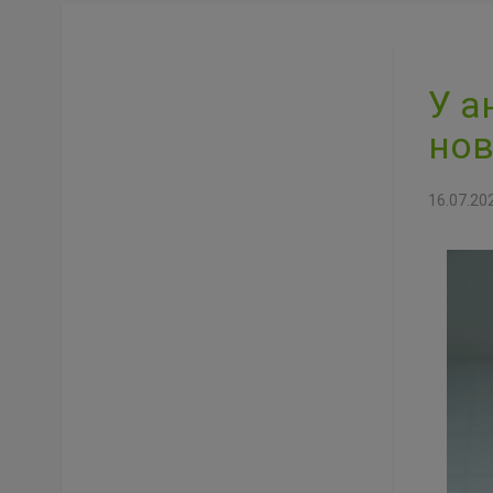
У а
но
16.07.20