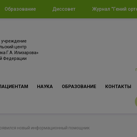
Образование
Диссовет
Журнал "Гений орт
е учреждение
льский центр
ка Г.А. Илизарова»
ой Федерации
ПАЦИЕНТАМ
НАУКА
ОБРАЗОВАНИЕ
КОНТАКТЫ
 появился новый информационный помощник