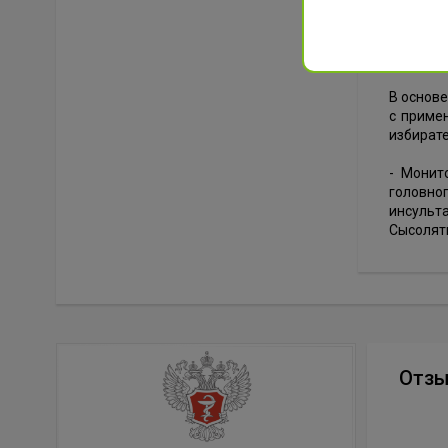
Церебра
повышен
организм
В основе
с приме
избират
- Монит
головно
инсульта
Сысолят
Отз