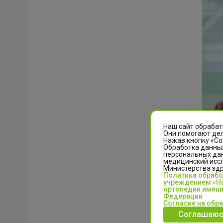
Наш сайт обрабат
Они помогают дел
Нажав кнопку «Со
Обработка данных
персональных да
медицинский иссл
Министерства зд
Политика обраб
учреждением «На
ортопедии имени
Федерации
Согласие на обр
В отдел
Соглашаюс
тканей г