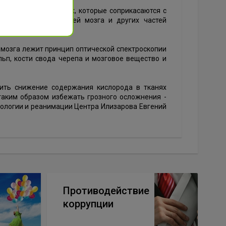
ских специальностях, которые соприкасаются с
звития ишемии тканей мозга и других частей
 мозга лежит принцип оптической спектроскопии
льп, кости свода черепа и мозговое вещество и
ить снижение содержания кислорода в тканях
таким образом избежать грозного осложнения -
иологии и реанимации Центра Илизарова Евгений
Противодействие
коррупции