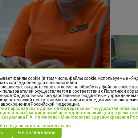
ывает файлы cookie (в том числе, файлы cookie, используемые «Ян
ать сайт удобнее для пользователей.
глашаюсь», вы даете свое согласие на обработку файлов cookie ва
 пользователей осуществляется в соответствии с Политикой обра
нных в Федеральным государственным бюджетным учреждением
едовательский центр травматологии и ортопедии имени академика
равоохранения Российской Федерации.
отки персональных данных в Федеральном государственном б
циональный медицинский исследовательский центр травматол
 академика Г.А. Илизарова» Министерства здравоохранения Ро
аботку данных пользователя сайта
ение анестезиологии и реанимации Центра Илизарова поступила
ь
Не соглашаюсь
оловного мозга.