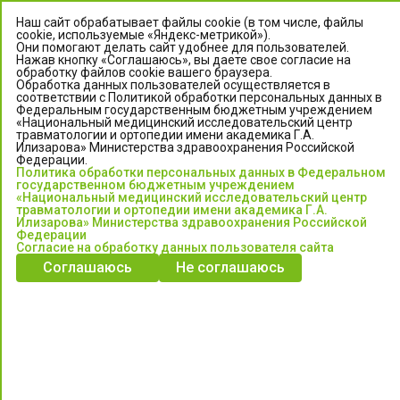
Наш сайт обрабатывает файлы cookie (в том числе, файлы
cookie, используемые «Яндекс-метрикой»).
Они помогают делать сайт удобнее для пользователей.
Нажав кнопку «Соглашаюсь», вы даете свое согласие на
обработку файлов cookie вашего браузера.
Обработка данных пользователей осуществляется в
соответствии с Политикой обработки персональных данных в
Федеральным государственным бюджетным учреждением
«Национальный медицинский исследовательский центр
травматологии и ортопедии имени академика Г.А.
ЦЕНТР ИЛИЗАРОВА
Илизарова» Министерства здравоохранения Российской
Федерации.
Политика обработки персональных данных в Федеральном
Федеральное государственное бюджетное учреждение
государственном бюджетным учреждением
«Национальный медицинский исследовательский центр
«Национальный медицинский исследовательский центр
травматологии и ортопедии имени академика Г.А.
травматологии и ортопедии имени академика Г.А. Илизарова»
Илизарова» Министерства здравоохранения Российской
Министерства здравоохранения Российской Федерации
Федерации
Согласие на обработку данных пользователя сайта
Соглашаюсь
Не соглашаюсь
Информация о медицинских услугах и запись на прием:
Контакт-центр: +7 (3522) 44-35-03
Пн-Пт с 6.00 до 15.00 по московскому времени.
Запись на прием для жителей Кургана и Курганской обл.
по тел: 122 или (3522) 25-03-03, poliklinika45.ru или Госуслуги