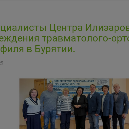
циалисты Центра Илизаров
еждения травматолого-орт
филя в Бурятии.
25