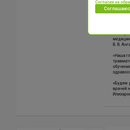
17 апре
Согласие на обр
НМИЦ ТО
Соглашаюс
Медики 
усоверш
Эксперт
медицинс
В. В. Ан
«Наша гл
травмат
обучен
здравоо
«Будем 
врачей 
Илизаров