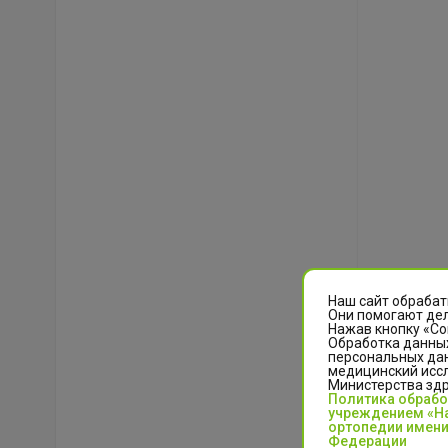
Наш сайт обрабат
Они помогают дел
Нажав кнопку «Со
Обработка данных
персональных да
медицинский иссл
Министерства зд
Политика обраб
учреждением «На
ортопедии имени
Федерации