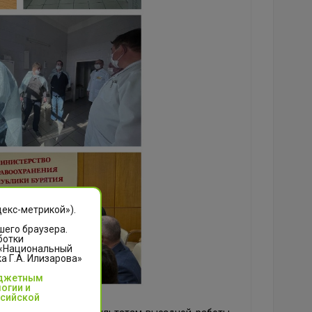
декс-метрикой»).
шего браузера.
ботки
 «Национальный
 Г.А. Илизарова»
юджетным
огии и
ссийской