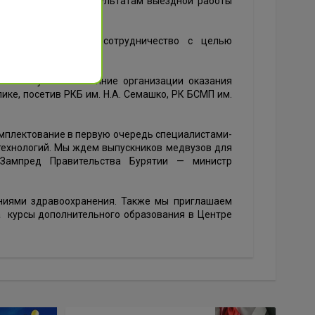
ое совещание по результатам выездной работы
ике и дальнейшее сотрудничество с целью
но изучили состояние организации оказания
ке, посетив РКБ им. Н.А. Семашко, РК БСМП им.
омплектование в первую очередь специалистами-
технологий. Мы ждем выпускников медвузов для
Зампред Правительства Бурятии — министр
ниями здравоохранения. Также мы приглашаем
на курсы дополнительного образования в Центре