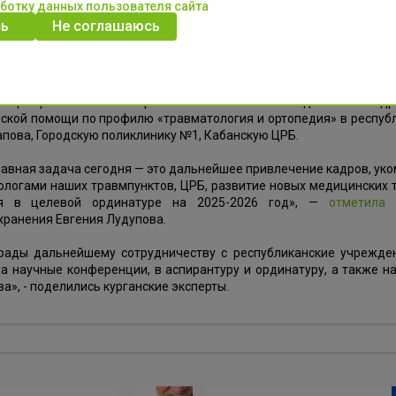
ля в Министерстве здравоохранения Бурятии состоялось итогов
аботку данных пользователя сайта
 имени академика Г.А. Илизарова.
ь
Не соглашаюсь
обсудили развитие травматологии и ортопедии в республ
енствования травматологической помощи жителям.
ы Центра Анатолий Коробейников и Оксана Недобоева подроб
кой помощи по профилю «травматология и ортопедия» в республи
гапова, Городскую поликлинику №1, Кабанскую ЦРБ.
авная задача сегодня — это дальнейшее привлечение кадров, ук
ологами наших травмпунктов, ЦРБ, развитие новых медицинских 
ия в целевой ординатуре на 2025-2026 год», —
отметила
хранения Евгения Лудупова.
рады дальнейшему сотрудничеству с республиканские учрежде
на научные конференции, в аспирантуру и ординатуру, а также 
а», - поделились курганские эксперты.