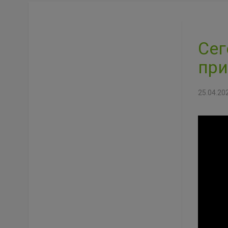
Сег
при
25.04.20