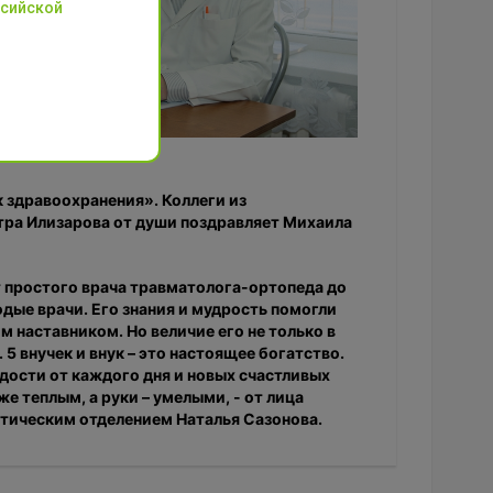
ссийской
 здравоохранения». Коллеги из
тра Илизарова от души поздравляет Михаила
т простого врача травматолога-ортопеда до
дые врачи. Его знания и мудрость помогли
м наставником. Но величие его не только в
5 внучек и внук – это настоящее богатство.
дости от каждого дня и новых счастливых
е теплым, а руки – умелыми, - от лица
тическим отделением Наталья Сазонова.