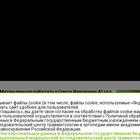
Митин пришел работать в Центр Илизарова 41 год
ывает файлы cookie (в том числе, файлы cookie, используемые «Ян
ать сайт удобнее для пользователей.
Михайлович внес весомый вклад в развитие новых
глашаюсь», вы даете свое согласие на обработку файлов cookie ва
 пользователей осуществляется в соответствии с Политикой обра
гий лечения пациентов травматолого-
нных в Федеральным государственным бюджетным учреждением
ического профиля, стоял у истоков создания
едовательский центр травматологии и ортопедии имени академика
 внутреннего аудита качества и безопасности
равоохранения Российской Федерации.
отки персональных данных в Федеральном государственном б
ской деятельности в качестве заместителя
циональный медицинский исследовательский центр травматол