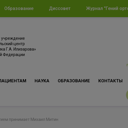
Образование
Диссовет
Журнал "Гений орт
е учреждение
льский центр
ка Г.А. Илизарова»
ой Федерации
ПАЦИЕНТАМ
НАУКА
ОБРАЗОВАНИЕ
КОНТАКТЫ
етием принимает Михаил Митин