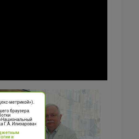
декс-метрикой»).
шего браузера.
ботки
 «Национальный
 Г.А. Илизарова»
юджетным
огии и