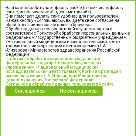
Наш сайт обрабатывает файлы cookie (в том числе, файлы
cookie, используемые «Яндекс-метрикой»).
Они помогают делать сайт удобнее для пользователей.
Нажав кнопку «Соглашаюсь», вы даете свое согласие на
обработку файлов cookie вашего браузера.
Обработка данных пользователей осуществляется в
соответствии с Политикой обработки персональных данных в
Федеральным государственным бюджетным учреждением
«Национальный медицинский исследовательский центр
травматологии и ортопедии имени академика Г.А.
ЦЕНТР ИЛИЗАРОВА
Илизарова» Министерства здравоохранения Российской
Федерации.
Политика обработки персональных данных в
Федеральное государственное бюджетное учреждение
Федеральном государственном бюджетным
«Национальный медицинский исследовательский центр
учреждением «Национальный медицинский
исследовательский центр травматологии и ортопедии
травматологии и ортопедии имени академика Г.А. Илизарова»
имени академика Г.А. Илизарова» Министерства
Министерства здравоохранения Российской Федерации
здравоохранения Российской Федерации
Согласие на обработку данных пользователя сайта
Соглашаюсь
Не соглашаюсь
Информация о медицинских услугах и запись на прием:
Контакт-центр: +7 (3522) 44-35-03
Пн-Пт с 6.00 до 15.00 по московскому времени.
Запись на прием для жителей Кургана и Курганской обл.
по тел: 122 или (3522) 25-03-03, poliklinika45.ru или Госуслуги