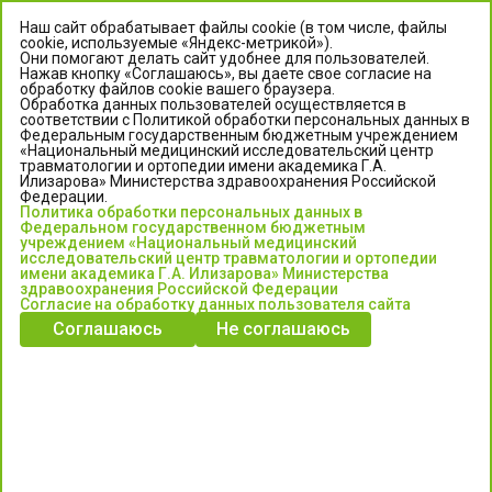
Наш сайт обрабатывает файлы cookie (в том числе, файлы
cookie, используемые «Яндекс-метрикой»).
Они помогают делать сайт удобнее для пользователей.
Нажав кнопку «Соглашаюсь», вы даете свое согласие на
обработку файлов cookie вашего браузера.
Обработка данных пользователей осуществляется в
соответствии с Политикой обработки персональных данных в
Федеральным государственным бюджетным учреждением
«Национальный медицинский исследовательский центр
травматологии и ортопедии имени академика Г.А.
ЦЕНТР ИЛИЗАРОВА
Илизарова» Министерства здравоохранения Российской
Федерации.
Политика обработки персональных данных в
Федеральное государственное бюджетное учреждение
Федеральном государственном бюджетным
«Национальный медицинский исследовательский центр
учреждением «Национальный медицинский
исследовательский центр травматологии и ортопедии
травматологии и ортопедии имени академика Г.А. Илизарова»
имени академика Г.А. Илизарова» Министерства
Министерства здравоохранения Российской Федерации
здравоохранения Российской Федерации
Согласие на обработку данных пользователя сайта
Соглашаюсь
Не соглашаюсь
Информация о медицинских услугах и запись на прием:
Контакт-центр: +7 (3522) 44-35-03
Пн-Пт с 6.00 до 15.00 по московскому времени.
Запись на прием для жителей Кургана и Курганской обл.
по тел: 122 или (3522) 25-03-03, poliklinika45.ru или Госуслуги