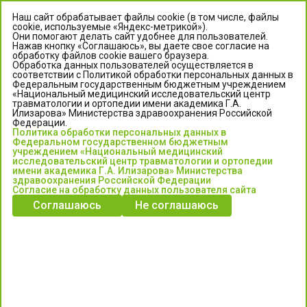
Наш сайт обрабатывает файлы cookie (в том числе, файлы
cookie, используемые «Яндекс-метрикой»).
Они помогают делать сайт удобнее для пользователей.
Нажав кнопку «Соглашаюсь», вы даете свое согласие на
обработку файлов cookie вашего браузера.
Обработка данных пользователей осуществляется в
соответствии с Политикой обработки персональных данных в
Федеральным государственным бюджетным учреждением
«Национальный медицинский исследовательский центр
травматологии и ортопедии имени академика Г.А.
ЦЕНТР ИЛИЗАРОВА
Илизарова» Министерства здравоохранения Российской
Федерации.
Политика обработки персональных данных в
Федеральное государственное бюджетное учреждение
Федеральном государственном бюджетным
«Национальный медицинский исследовательский центр
учреждением «Национальный медицинский
исследовательский центр травматологии и ортопедии
травматологии и ортопедии имени академика Г.А. Илизарова»
имени академика Г.А. Илизарова» Министерства
Министерства здравоохранения Российской Федерации
здравоохранения Российской Федерации
Согласие на обработку данных пользователя сайта
Соглашаюсь
Не соглашаюсь
Информация о медицинских услугах и запись на прием:
Контакт-центр: +7 (3522) 44-35-03
Пн-Пт с 6.00 до 15.00 по московскому времени.
Запись на прием для жителей Кургана и Курганской обл.
по тел: 122 или (3522) 25-03-03, poliklinika45.ru или Госуслуги