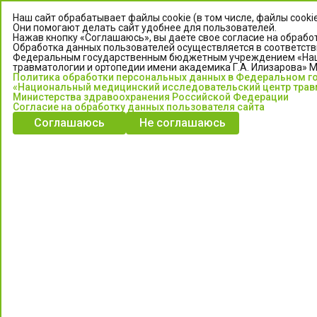
Наш сайт обрабатывает файлы cookie (в том числе, файлы cooki
Они помогают делать сайт удобнее для пользователей.
Нажав кнопку «Соглашаюсь», вы даете свое согласие на обработ
Обработка данных пользователей осуществляется в соответств
Федеральным государственным бюджетным учреждением «Нац
травматологии и ортопедии имени академика Г.А. Илизарова» 
Политика обработки персональных данных в Федеральном 
«Национальный медицинский исследовательский центр травм
Министерства здравоохранения Российской Федерации
Согласие на обработку данных пользователя сайта
ЦЕНТР ИЛИЗАРОВА
Соглашаюсь
Не соглашаюсь
Федеральное государственное бюджетное учреждение
«Национальный медицинский исследовательский центр
травматологии и ортопедии имени академика Г.А. Илизарова»
Министерства здравоохранения Российской Федерации
Информация о медицинских услугах и запись на прием:
Контакт-центр: +7 (3522) 44-35-03
Пн-Пт с 6.00 до 15.00 по московскому времени.
Запись на прием для жителей Кургана и Курганской обл.
по тел: 122 или (3522) 25-03-03, poliklinika45.ru или Госуслуги