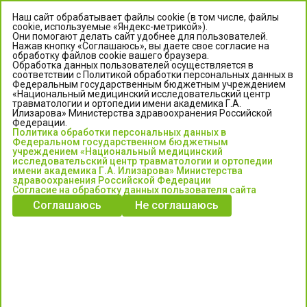
Наш сайт обрабатывает файлы cookie (в том числе, файлы
cookie, используемые «Яндекс-метрикой»).
Они помогают делать сайт удобнее для пользователей.
Нажав кнопку «Соглашаюсь», вы даете свое согласие на
обработку файлов cookie вашего браузера.
Обработка данных пользователей осуществляется в
соответствии с Политикой обработки персональных данных в
Федеральным государственным бюджетным учреждением
«Национальный медицинский исследовательский центр
травматологии и ортопедии имени академика Г.А.
ЦЕНТР ИЛИЗАРОВА
Илизарова» Министерства здравоохранения Российской
Федерации.
Политика обработки персональных данных в
Федеральное государственное бюджетное учреждение
Федеральном государственном бюджетным
«Национальный медицинский исследовательский центр
учреждением «Национальный медицинский
исследовательский центр травматологии и ортопедии
травматологии и ортопедии имени академика Г.А. Илизарова»
имени академика Г.А. Илизарова» Министерства
Министерства здравоохранения Российской Федерации
здравоохранения Российской Федерации
Согласие на обработку данных пользователя сайта
Соглашаюсь
Не соглашаюсь
Информация о медицинских услугах и запись на прием:
Контакт-центр: +7 (3522) 44-35-03
Пн-Пт с 6.00 до 15.00 по московскому времени.
Запись на прием для жителей Кургана и Курганской обл.
по тел: 122 или (3522) 25-03-03, poliklinika45.ru или Госуслуги