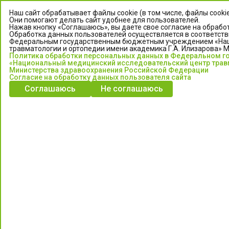
Наш сайт обрабатывает файлы cookie (в том числе, файлы cooki
Они помогают делать сайт удобнее для пользователей.
Нажав кнопку «Соглашаюсь», вы даете свое согласие на обработ
Обработка данных пользователей осуществляется в соответств
Федеральным государственным бюджетным учреждением «Нац
травматологии и ортопедии имени академика Г.А. Илизарова» 
Политика обработки персональных данных в Федеральном 
«Национальный медицинский исследовательский центр травм
Министерства здравоохранения Российской Федерации
Согласие на обработку данных пользователя сайта
ЦЕНТР ИЛИЗАРОВА
Соглашаюсь
Не соглашаюсь
Федеральное государственное бюджетное учреждение
«Национальный медицинский исследовательский центр
травматологии и ортопедии имени академика Г.А. Илизарова»
Министерства здравоохранения Российской Федерации
Информация о медицинских услугах и запись на прием:
Контакт-центр: +7 (3522) 44-35-03
Пн-Пт с 6.00 до 15.00 по московскому времени.
Запись на прием для жителей Кургана и Курганской обл.
по тел: 122 или (3522) 25-03-03, poliklinika45.ru или Госуслуги