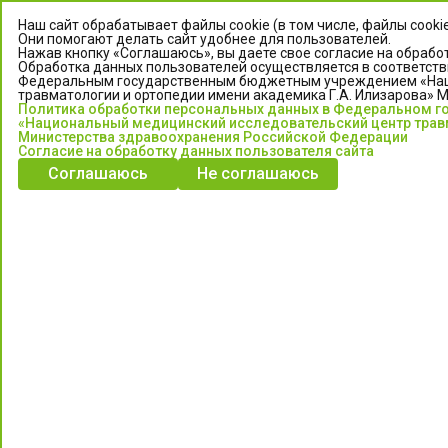
Наш сайт обрабатывает файлы cookie (в том числе, файлы cooki
Они помогают делать сайт удобнее для пользователей.
Нажав кнопку «Соглашаюсь», вы даете свое согласие на обработ
Обработка данных пользователей осуществляется в соответств
Федеральным государственным бюджетным учреждением «Нац
травматологии и ортопедии имени академика Г.А. Илизарова» 
Политика обработки персональных данных в Федеральном 
«Национальный медицинский исследовательский центр травм
Министерства здравоохранения Российской Федерации
Согласие на обработку данных пользователя сайта
ЦЕНТР ИЛИЗАРОВА
Соглашаюсь
Не соглашаюсь
Федеральное государственное бюджетное учреждение
«Национальный медицинский исследовательский центр
травматологии и ортопедии имени академика Г.А. Илизарова»
Министерства здравоохранения Российской Федерации
Информация о медицинских услугах и запись на прием:
Контакт-центр: +7 (3522) 44-35-03
Пн-Пт с 6.00 до 15.00 по московскому времени.
Запись на прием для жителей Кургана и Курганской обл.
по тел: 122 или (3522) 25-03-03, poliklinika45.ru или Госуслуги