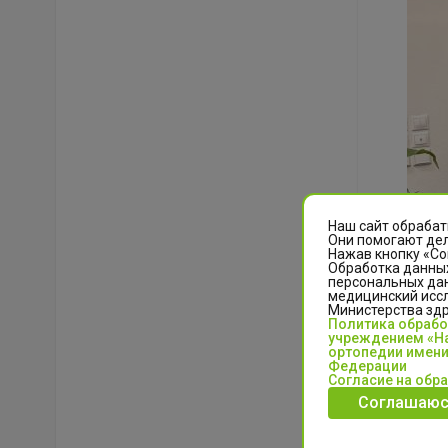
Наш сайт обрабат
Они помогают дел
Нажав кнопку «Со
Обработка данных
персональных да
медицинский иссл
Министерства зд
Политика обраб
учреждением «На
ортопедии имени
Федерации
Согласие на обр
Соглашаюс
По итога
кто знае