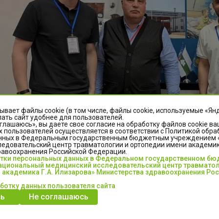
ывает файлы cookie (в том числе, файлы cookie, используемые «Ян
ать сайт удобнее для пользователей.
глашаюсь», вы даете свое согласие на обработку файлов cookie ва
 пользователей осуществляется в соответствии с Политикой обра
нных в Федеральным государственным бюджетным учреждением
едовательский центр травматологии и ортопедии имени академика
равоохранения Российской Федерации.
отки персональных данных в Федеральном государственном б
циональный медицинский исследовательский центр травматол
 академика Г.А. Илизарова» Министерства здравоохранения Ро
аботку данных пользователя сайта
ь
Не соглашаюсь
м первого дня (теоретический этап) команда ординаторов Центра 
т, удача приведет наших ребят к победе!