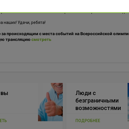
команде Центра Илизарова во главе с куратором группы Андр
практическом этапе и выйти на первое место в финале олимпиады!!
а наших! Удачи, ребята!
 за происходящим с места событий на Всероссийской олимпи
ую трансляцию
смотреть
ывы
Люди с
безграничными
возможностями
ЕТЬ
ПОДРОБНЕЕ