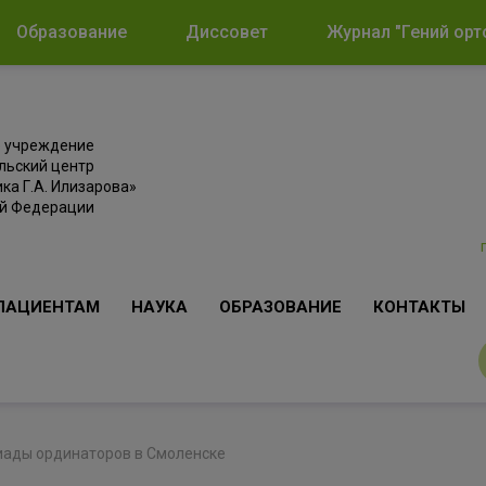
Образование
Диссовет
Журнал "Гений орт
е учреждение
льский центр
ка Г.А. Илизарова»
ой Федерации
ПАЦИЕНТАМ
НАУКА
ОБРАЗОВАНИЕ
КОНТАКТЫ
пиады ординаторов в Смоленске