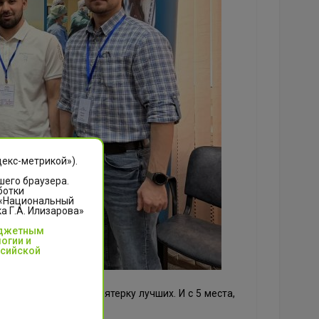
декс-метрикой»).
шего браузера.
ботки
 «Национальный
 Г.А. Илизарова»
юджетным
огии и
ссийской
Илизарова вошла в пятерку лучших. И с 5 места,