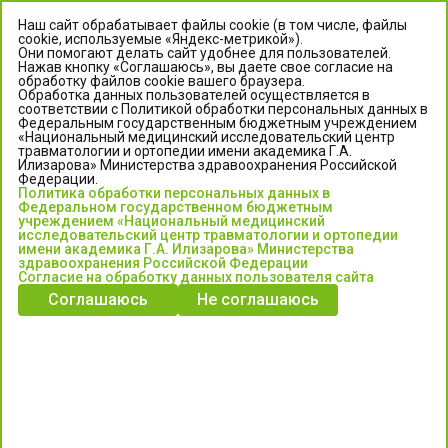
Наш сайт обрабатывает файлы cookie (в том числе, файлы
cookie, используемые «Яндекс-метрикой»).
Они помогают делать сайт удобнее для пользователей.
Нажав кнопку «Соглашаюсь», вы даете свое согласие на
обработку файлов cookie вашего браузера.
Обработка данных пользователей осуществляется в
соответствии с Политикой обработки персональных данных в
Федеральным государственным бюджетным учреждением
«Национальный медицинский исследовательский центр
травматологии и ортопедии имени академика Г.А.
ЦЕНТР ИЛИЗАРОВА
Илизарова» Министерства здравоохранения Российской
Федерации.
Политика обработки персональных данных в
Федеральное государственное бюджетное учреждение
Федеральном государственном бюджетным
«Национальный медицинский исследовательский центр
учреждением «Национальный медицинский
исследовательский центр травматологии и ортопедии
травматологии и ортопедии имени академика Г.А. Илизарова»
имени академика Г.А. Илизарова» Министерства
Министерства здравоохранения Российской Федерации
здравоохранения Российской Федерации
Согласие на обработку данных пользователя сайта
Соглашаюсь
Не соглашаюсь
Информация о медицинских услугах и запись на прием:
Контакт-центр: +7 (3522) 44-35-03
Пн-Пт с 6.00 до 15.00 по московскому времени.
Запись на прием для жителей Кургана и Курганской обл.
по тел: 122 или (3522) 25-03-03, poliklinika45.ru или Госуслуги