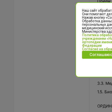
Прием 
Наш сайт обрабат
Они помогают дел
Нажав кнопку «Со
Прием д
Обработка данных
персональных да
медицинский иссл
Министерства зд
Количе
Политика обраб
учреждением «На
ортопедии имени
Федерации
Согласие на обр
АСПИРА
Соглашаюс
3.1. Кл
3.1. Кл
3.3. Ме
1.5. Би
ОРДИНА