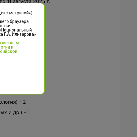
о 11 августа 2025 г.
декс-метрикой»).
шего браузера.
1 августа 2025 г.
ботки
 «Национальный
 Г.А. Илизарова»
юджетным
огии и
ссийской
- 7
ология) - 2
х и др.) - 1