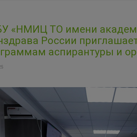
У «НМИЦ ТО имени академи
здрава России приглашает
граммам аспирантуры и ор
25