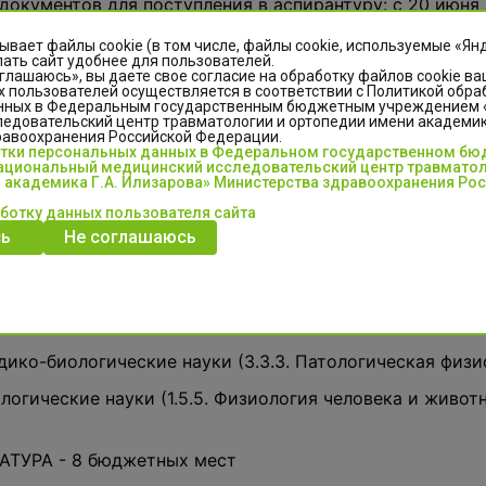
документов для поступления в аспирантуру: с 20 июня п
ывает файлы cookie (в том числе, файлы cookie, используемые «Ян
ать сайт удобнее для пользователей.
глашаюсь», вы даете свое согласие на обработку файлов cookie ва
окументов для поступления в ординатуру: с 1 июля по 1
 пользователей осуществляется в соответствии с Политикой обра
нных в Федеральным государственным бюджетным учреждением
едовательский центр травматологии и ортопедии имени академика
равоохранения Российской Федерации.
ство мест для приема в 2025 году:
отки персональных данных в Федеральном государственном б
циональный медицинский исследовательский центр травматол
 академика Г.А. Илизарова» Министерства здравоохранения Ро
аботку данных пользователя сайта
НТУРА - 11 мест на коммерческой основе.
ь
Не соглашаюсь
иническая медицина (3.1.8. Травматология и ортопедия) 
иническая медицина (3.1.25. Лучевая диагностика) 1
дико-биологические науки (3.3.3. Патологическая физи
ологические науки (1.5.5. Физиология человека и животны
ТУРА - 8 бюджетных мест