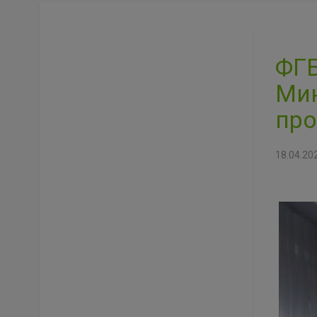
ФГБ
Мин
про
18.04.20