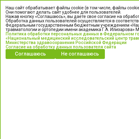
Наш сайт обрабатывает файлы cookie (в том числе, файлы cooki
Они помогают делать сайт удобнее для пользователей.
Нажав кнопку «Соглашаюсь», вы даете свое согласие на обработ
Обработка данных пользователей осуществляется в соответств
Федеральным государственным бюджетным учреждением «Нац
травматологии и ортопедии имени академика Г.А. Илизарова» 
Политика обработки персональных данных в Федеральном 
«Национальный медицинский исследовательский центр травм
Министерства здравоохранения Российской Федерации
Согласие на обработку данных пользователя сайта
ЦЕНТР ИЛИЗАРОВА
Соглашаюсь
Не соглашаюсь
Федеральное государственное бюджетное учреждение
«Национальный медицинский исследовательский центр
травматологии и ортопедии имени академика Г.А. Илизарова»
Министерства здравоохранения Российской Федерации
Информация о медицинских услугах и запись на прием:
Контакт-центр: +7 (3522) 44-35-03
Пн-Пт с 6.00 до 15.00 по московскому времени.
Запись на прием для жителей Кургана и Курганской обл.
по тел: 122 или (3522) 25-03-03, poliklinika45.ru или Госуслуги