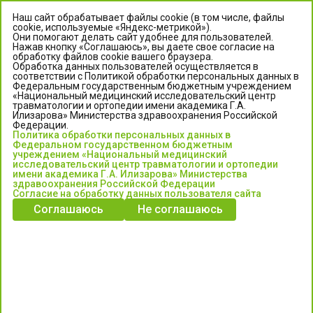
Наш сайт обрабатывает файлы cookie (в том числе, файлы
cookie, используемые «Яндекс-метрикой»).
Они помогают делать сайт удобнее для пользователей.
Нажав кнопку «Соглашаюсь», вы даете свое согласие на
обработку файлов cookie вашего браузера.
Обработка данных пользователей осуществляется в
соответствии с Политикой обработки персональных данных в
Федеральным государственным бюджетным учреждением
«Национальный медицинский исследовательский центр
травматологии и ортопедии имени академика Г.А.
ЦЕНТР ИЛИЗАРОВА
Илизарова» Министерства здравоохранения Российской
Федерации.
Политика обработки персональных данных в
Федеральное государственное бюджетное учреждение
Федеральном государственном бюджетным
«Национальный медицинский исследовательский центр
учреждением «Национальный медицинский
исследовательский центр травматологии и ортопедии
травматологии и ортопедии имени академика Г.А. Илизарова»
имени академика Г.А. Илизарова» Министерства
Министерства здравоохранения Российской Федерации
здравоохранения Российской Федерации
Согласие на обработку данных пользователя сайта
Соглашаюсь
Не соглашаюсь
Информация о медицинских услугах и запись на прием:
Контакт-центр: +7 (3522) 44-35-03
Пн-Пт с 6.00 до 15.00 по московскому времени.
Запись на прием для жителей Кургана и Курганской обл.
по тел: 122 или (3522) 25-03-03, poliklinika45.ru или Госуслуги