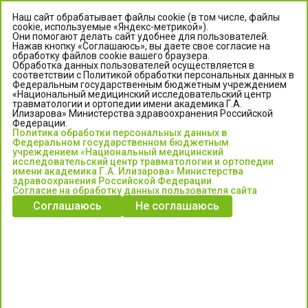
Наш сайт обрабатывает файлы cookie (в том числе, файлы
cookie, используемые «Яндекс-метрикой»).
Они помогают делать сайт удобнее для пользователей.
Нажав кнопку «Соглашаюсь», вы даете свое согласие на
обработку файлов cookie вашего браузера.
Обработка данных пользователей осуществляется в
соответствии с Политикой обработки персональных данных в
Федеральным государственным бюджетным учреждением
«Национальный медицинский исследовательский центр
травматологии и ортопедии имени академика Г.А.
ЦЕНТР ИЛИЗАРОВА
Илизарова» Министерства здравоохранения Российской
Федерации.
Политика обработки персональных данных в
Федеральное государственное бюджетное учреждение
Федеральном государственном бюджетным
«Национальный медицинский исследовательский центр
учреждением «Национальный медицинский
исследовательский центр травматологии и ортопедии
травматологии и ортопедии имени академика Г.А. Илизарова»
имени академика Г.А. Илизарова» Министерства
Министерства здравоохранения Российской Федерации
здравоохранения Российской Федерации
Согласие на обработку данных пользователя сайта
Соглашаюсь
Не соглашаюсь
Информация о медицинских услугах и запись на прием:
Контакт-центр: +7 (3522) 44-35-03
Пн-Пт с 6.00 до 15.00 по московскому времени.
Запись на прием для жителей Кургана и Курганской обл.
по тел: 122 или (3522) 25-03-03, poliklinika45.ru или Госуслуги