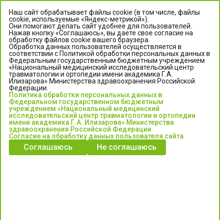
Наш сайт обрабатывает файлы cookie (в том числе, файлы
cookie, используемые «Яндекс-метрикой»).
Они помогают делать сайт удобнее для пользователей.
Нажав кнопку «Соглашаюсь», вы даете свое согласие на
обработку файлов cookie вашего браузера.
Обработка данных пользователей осуществляется в
соответствии с Политикой обработки персональных данных в
Федеральным государственным бюджетным учреждением
«Национальный медицинский исследовательский центр
травматологии и ортопедии имени академика Г.А.
ЦЕНТР ИЛИЗАРОВА
Илизарова» Министерства здравоохранения Российской
Федерации.
Политика обработки персональных данных в
Федеральное государственное бюджетное учреждение
Федеральном государственном бюджетным
«Национальный медицинский исследовательский центр
учреждением «Национальный медицинский
исследовательский центр травматологии и ортопедии
травматологии и ортопедии имени академика Г.А. Илизарова»
имени академика Г.А. Илизарова» Министерства
Министерства здравоохранения Российской Федерации
здравоохранения Российской Федерации
Согласие на обработку данных пользователя сайта
Соглашаюсь
Не соглашаюсь
Информация о медицинских услугах и запись на прием:
Контакт-центр: +7 (3522) 44-35-03
Пн-Пт с 6.00 до 15.00 по московскому времени.
Запись на прием для жителей Кургана и Курганской обл.
по тел: 122 или (3522) 25-03-03, poliklinika45.ru или Госуслуги