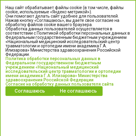
Наш сайт обрабатывает файлы cookie (в том числе, файлы
cookie, используемые «Яндекс-метрикой»).
Они помогают делать сайт удобнее для пользователей.
Нажав кнопку «Соглашаюсь», вы даете свое согласие на
обработку файлов cookie вашего браузера.
Обработка данных пользователей осуществляется в
соответствии с Политикой обработки персональных данных в
Федеральным государственным бюджетным учреждением
«Национальный медицинский исследовательский центр
травматологии и ортопедии имени академика Г.А.
ЦЕНТР ИЛИЗАРОВА
Илизарова» Министерства здравоохранения Российской
Федерации.
Политика обработки персональных данных в
Федеральное государственное бюджетное учреждение
Федеральном государственном бюджетным
«Национальный медицинский исследовательский центр
учреждением «Национальный медицинский
исследовательский центр травматологии и ортопедии
травматологии и ортопедии имени академика Г.А. Илизарова»
имени академика Г.А. Илизарова» Министерства
Министерства здравоохранения Российской Федерации
здравоохранения Российской Федерации
Согласие на обработку данных пользователя сайта
Соглашаюсь
Не соглашаюсь
Информация о медицинских услугах и запись на прием:
Контакт-центр: +7 (3522) 44-35-03
Пн-Пт с 6.00 до 15.00 по московскому времени.
Запись на прием для жителей Кургана и Курганской обл.
по тел: 122 или (3522) 25-03-03, poliklinika45.ru или Госуслуги