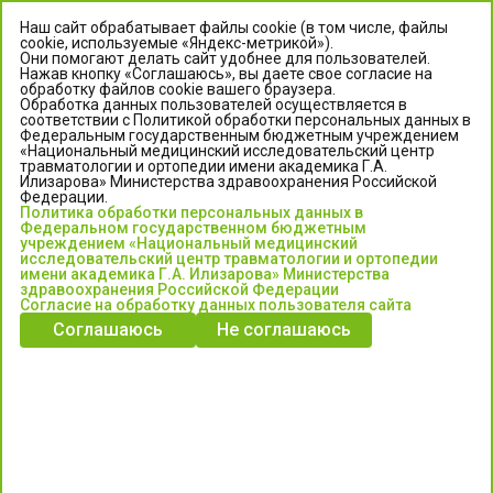
Наш сайт обрабатывает файлы cookie (в том числе, файлы
cookie, используемые «Яндекс-метрикой»).
Они помогают делать сайт удобнее для пользователей.
Нажав кнопку «Соглашаюсь», вы даете свое согласие на
обработку файлов cookie вашего браузера.
Обработка данных пользователей осуществляется в
соответствии с Политикой обработки персональных данных в
Федеральным государственным бюджетным учреждением
«Национальный медицинский исследовательский центр
травматологии и ортопедии имени академика Г.А.
ЦЕНТР ИЛИЗАРОВА
Илизарова» Министерства здравоохранения Российской
Федерации.
Политика обработки персональных данных в
Федеральное государственное бюджетное учреждение
Федеральном государственном бюджетным
«Национальный медицинский исследовательский центр
учреждением «Национальный медицинский
исследовательский центр травматологии и ортопедии
травматологии и ортопедии имени академика Г.А. Илизарова»
имени академика Г.А. Илизарова» Министерства
Министерства здравоохранения Российской Федерации
здравоохранения Российской Федерации
Согласие на обработку данных пользователя сайта
Соглашаюсь
Не соглашаюсь
Информация о медицинских услугах и запись на прием:
Контакт-центр: +7 (3522) 44-35-03
Пн-Пт с 6.00 до 15.00 по московскому времени.
Запись на прием для жителей Кургана и Курганской обл.
по тел: 122 или (3522) 25-03-03, poliklinika45.ru или Госуслуги