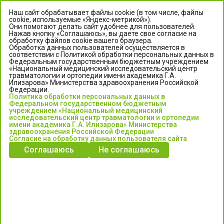
Наш сайт обрабатывает файлы cookie (в том числе, файлы
cookie, используемые «Яндекс-метрикой»).
Они помогают делать сайт удобнее для пользователей.
Нажав кнопку «Соглашаюсь», вы даете свое согласие на
обработку файлов cookie вашего браузера.
Обработка данных пользователей осуществляется в
соответствии с Политикой обработки персональных данных в
Федеральным государственным бюджетным учреждением
«Национальный медицинский исследовательский центр
травматологии и ортопедии имени академика Г.А.
ЦЕНТР ИЛИЗАРОВА
Илизарова» Министерства здравоохранения Российской
Федерации.
Политика обработки персональных данных в
Федеральное государственное бюджетное учреждение
Федеральном государственном бюджетным
«Национальный медицинский исследовательский центр
учреждением «Национальный медицинский
исследовательский центр травматологии и ортопедии
травматологии и ортопедии имени академика Г.А. Илизарова»
имени академика Г.А. Илизарова» Министерства
Министерства здравоохранения Российской Федерации
здравоохранения Российской Федерации
Согласие на обработку данных пользователя сайта
Соглашаюсь
Не соглашаюсь
Информация о медицинских услугах и запись на прием:
Контакт-центр: +7 (3522) 44-35-03
Пн-Пт с 6.00 до 15.00 по московскому времени.
Запись на прием для жителей Кургана и Курганской обл.
по тел: 122 или (3522) 25-03-03, poliklinika45.ru или Госуслуги