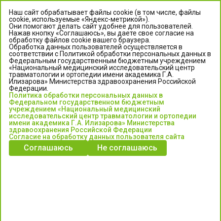
Наш сайт обрабатывает файлы cookie (в том числе, файлы
cookie, используемые «Яндекс-метрикой»).
Они помогают делать сайт удобнее для пользователей.
Нажав кнопку «Соглашаюсь», вы даете свое согласие на
обработку файлов cookie вашего браузера.
Обработка данных пользователей осуществляется в
соответствии с Политикой обработки персональных данных в
Федеральным государственным бюджетным учреждением
«Национальный медицинский исследовательский центр
травматологии и ортопедии имени академика Г.А.
ЦЕНТР ИЛИЗАРОВА
Илизарова» Министерства здравоохранения Российской
Федерации.
Политика обработки персональных данных в
Федеральное государственное бюджетное учреждение
Федеральном государственном бюджетным
«Национальный медицинский исследовательский центр
учреждением «Национальный медицинский
исследовательский центр травматологии и ортопедии
травматологии и ортопедии имени академика Г.А. Илизарова»
имени академика Г.А. Илизарова» Министерства
Министерства здравоохранения Российской Федерации
здравоохранения Российской Федерации
Согласие на обработку данных пользователя сайта
Соглашаюсь
Не соглашаюсь
Информация о медицинских услугах и запись на прием:
Контакт-центр: +7 (3522) 44-35-03
Пн-Пт с 6.00 до 15.00 по московскому времени.
Запись на прием для жителей Кургана и Курганской обл.
по тел: 122 или (3522) 25-03-03, poliklinika45.ru или Госуслуги