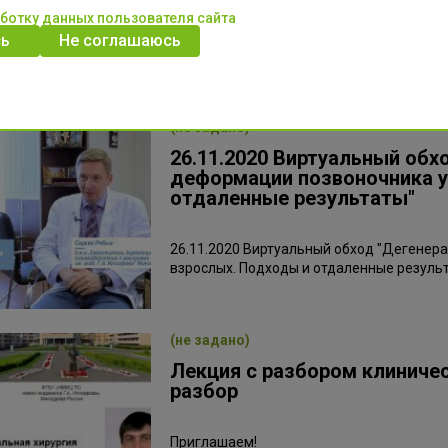
аботку данных пользователя сайта
Приглашаем на образовательную лекцию 
ь
Не соглашаюсь
хирургическая коррекция деформации по
ноября 2020 в 12-30(MSK)
(не задано)
26.11.2020 Виртуальный обх
деформации позвоночника у
отдаленные результаты"
26.11.2020 Виртуальный обход "Дегенер
взрослых. Подходы и отдаленные резуль
(не задано)
Лекция с разбором клиничес
разбор
Приглашаем!