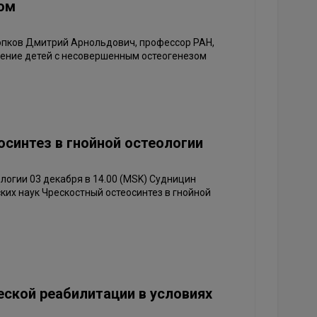
ом
Попков Дмитрий Арнольдович, профессор РАН,
чение детей с несовершенным остеогенезом
осинтез в гнойной остеологии
логии 03 декабря в 14.00 (MSK) Судницин
их наук Чрескостный остеосинтез в гнойной
ской реабилитации в условиях