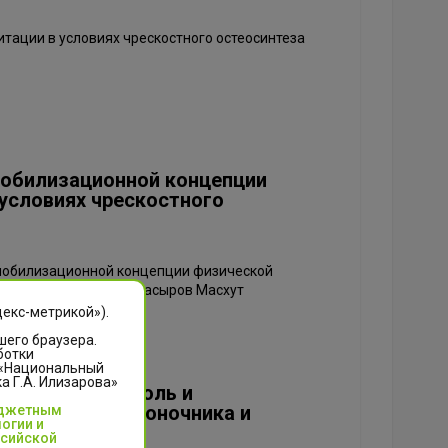
тации в условиях чрескостного остеосинтеза
мобилизационной концепции
условиях чрескостного
 мобилизационной концепции физической
стеосинтеза Лектор: Насыров Масхут
декс-метрикой»).
шего браузера.
ботки
 «Национальный
 Г.А. Илизарова»
ический контроль и
еформации позвоночника и
юджетным
огии и
ссийской