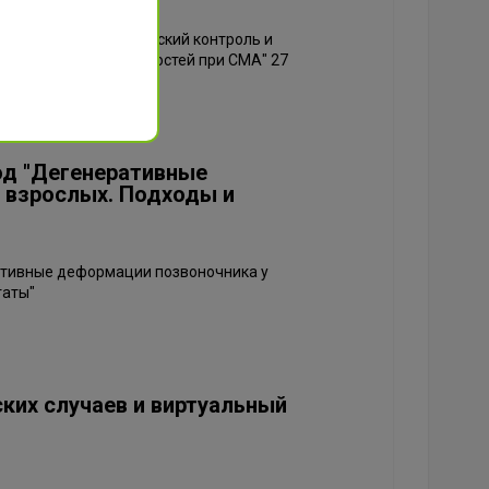
по теме "Ортопедический контроль и
звоночника и конечностей при СМА" 27
од "Дегенеративные
 взрослых. Подходы и
ативные деформации позвоночника у
таты"
ких случаев и виртуальный