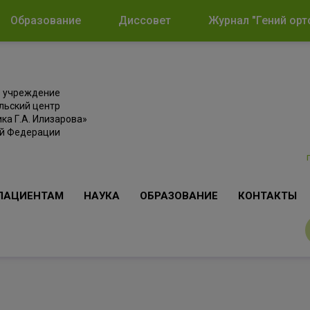
Образование
Диссовет
Журнал "Гений орт
е учреждение
льский центр
ка Г.А. Илизарова»
ой Федерации
ПАЦИЕНТАМ
НАУКА
ОБРАЗОВАНИЕ
КОНТАКТЫ