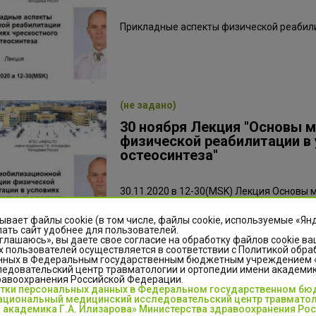
Прикладные аспекты физической реабили
(не задано)
30 ноября Лекция "Основы 
физической реабилитации в 
остеосинтеза"
30.11.2020 в 12-30(MSK) Лекция Основы
реабилитации в условиях чрескостного о
Зуфарович, кандидат медицинских наук
ывает файлы cookie (в том числе, файлы cookie, используемые «Ян
ать сайт удобнее для пользователей.
глашаюсь», вы даете свое согласие на обработку файлов cookie ва
 пользователей осуществляется в соответствии с Политикой обра
(не задано)
нных в Федеральным государственным бюджетным учреждением
едовательский центр травматологии и ортопедии имени академика
Онлайн трансляция "Ортопед
равоохранения Российской Федерации.
хирургическая коррекция д
отки персональных данных в Федеральном государственном б
циональный медицинский исследовательский центр травматол
конечностей при СМА"
 академика Г.А. Илизарова» Министерства здравоохранения Ро