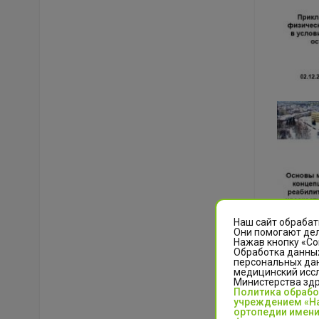
Наш сайт обрабат
Они помогают дел
Нажав кнопку «Со
Обработка данных
персональных да
медицинский иссл
Министерства зд
Политика обраб
учреждением «На
ортопедии имени