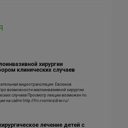
я
лоинвазивной хирургии
 разбором клинических случаев
овательная видеотрансляция. Евсюков
т про возможности малоинвазивной хирургии
инических случаев Просмотр лекции возможен по
 на сайте http://frc.rosminzdrav.ru/
хирургическое лечение детей с