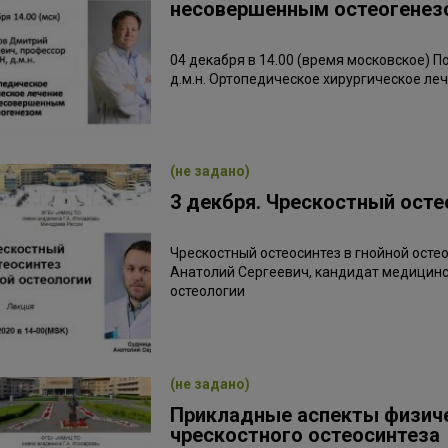
несовершенным остеогенез
04 декабря в 14.00 (время московское) 
д.м.н. Ортопедическое хирургическое ле
(не задано)
3 декбря. Чрескостный осте
Чрескостный остеосинтез в гнойной остео
Анатолий Сергеевич, кандидат медицинск
остеологии
(не задано)
Прикладные аспекты физиче
чрескостного остеосинтеза