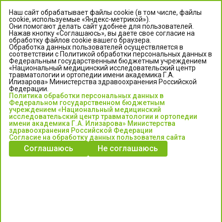
Наш сайт обрабатывает файлы cookie (в том числе, файлы
cookie, используемые «Яндекс-метрикой»).
Они помогают делать сайт удобнее для пользователей.
Нажав кнопку «Соглашаюсь», вы даете свое согласие на
обработку файлов cookie вашего браузера.
Обработка данных пользователей осуществляется в
соответствии с Политикой обработки персональных данных в
Федеральным государственным бюджетным учреждением
«Национальный медицинский исследовательский центр
травматологии и ортопедии имени академика Г.А.
ЦЕНТР ИЛИЗАРОВА
Илизарова» Министерства здравоохранения Российской
Федерации.
Политика обработки персональных данных в
Федеральное государственное бюджетное учреждение
Федеральном государственном бюджетным
«Национальный медицинский исследовательский центр
учреждением «Национальный медицинский
исследовательский центр травматологии и ортопедии
травматологии и ортопедии имени академика Г.А. Илизарова»
имени академика Г.А. Илизарова» Министерства
Министерства здравоохранения Российской Федерации
здравоохранения Российской Федерации
Согласие на обработку данных пользователя сайта
Соглашаюсь
Не соглашаюсь
Информация о медицинских услугах и запись на прием:
Контакт-центр: +7 (3522) 44-35-03
Пн-Пт с 6.00 до 15.00 по московскому времени.
Запись на прием для жителей Кургана и Курганской обл.
по тел: 122 или (3522) 25-03-03, poliklinika45.ru или Госуслуги