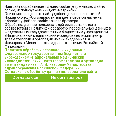
Наш сайт обрабатывает файлы cookie (в том числе, файлы
cookie, используемые «Яндекс-метрикой»).
Они помогают делать сайт удобнее для пользователей.
Нажав кнопку «Соглашаюсь», вы даете свое согласие на
обработку файлов cookie вашего браузера.
Обработка данных пользователей осуществляется в
соответствии с Политикой обработки персональных данных в
Федеральным государственным бюджетным учреждением
«Национальный медицинский исследовательский центр
травматологии и ортопедии имени академика Г.А.
ЦЕНТР ИЛИЗАРОВА
Илизарова» Министерства здравоохранения Российской
Федерации.
Политика обработки персональных данных в
Федеральное государственное бюджетное учреждение
Федеральном государственном бюджетным
«Национальный медицинский исследовательский центр
учреждением «Национальный медицинский
исследовательский центр травматологии и ортопедии
травматологии и ортопедии имени академика Г.А. Илизарова»
имени академика Г.А. Илизарова» Министерства
Министерства здравоохранения Российской Федерации
здравоохранения Российской Федерации
Согласие на обработку данных пользователя сайта
Соглашаюсь
Не соглашаюсь
Информация о медицинских услугах и запись на прием:
Контакт-центр: +7 (3522) 44-35-03
Пн-Пт с 6.00 до 15.00 по московскому времени.
Запись на прием для жителей Кургана и Курганской обл.
по тел: 122 или (3522) 25-03-03, poliklinika45.ru или Госуслуги