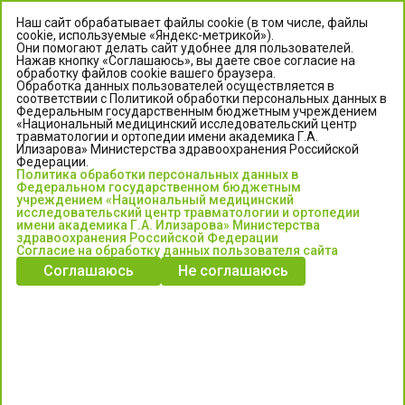
Наш сайт обрабатывает файлы cookie (в том числе, файлы
cookie, используемые «Яндекс-метрикой»).
Они помогают делать сайт удобнее для пользователей.
Нажав кнопку «Соглашаюсь», вы даете свое согласие на
обработку файлов cookie вашего браузера.
Обработка данных пользователей осуществляется в
соответствии с Политикой обработки персональных данных в
Федеральным государственным бюджетным учреждением
«Национальный медицинский исследовательский центр
травматологии и ортопедии имени академика Г.А.
ЦЕНТР ИЛИЗАРОВА
Илизарова» Министерства здравоохранения Российской
Федерации.
Политика обработки персональных данных в
Федеральное государственное бюджетное учреждение
Федеральном государственном бюджетным
«Национальный медицинский исследовательский центр
учреждением «Национальный медицинский
исследовательский центр травматологии и ортопедии
травматологии и ортопедии имени академика Г.А. Илизарова»
имени академика Г.А. Илизарова» Министерства
Министерства здравоохранения Российской Федерации
здравоохранения Российской Федерации
Согласие на обработку данных пользователя сайта
Соглашаюсь
Не соглашаюсь
Информация о медицинских услугах и запись на прием:
Контакт-центр: +7 (3522) 44-35-03
Пн-Пт с 6.00 до 15.00 по московскому времени.
Запись на прием для жителей Кургана и Курганской обл.
по тел: 122 или (3522) 25-03-03, poliklinika45.ru или Госуслуги