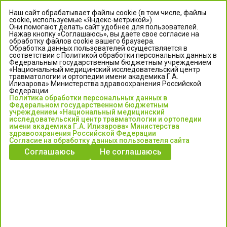
Наш сайт обрабатывает файлы cookie (в том числе, файлы
cookie, используемые «Яндекс-метрикой»).
Они помогают делать сайт удобнее для пользователей.
Нажав кнопку «Соглашаюсь», вы даете свое согласие на
обработку файлов cookie вашего браузера.
Обработка данных пользователей осуществляется в
соответствии с Политикой обработки персональных данных в
Федеральным государственным бюджетным учреждением
«Национальный медицинский исследовательский центр
травматологии и ортопедии имени академика Г.А.
ЦЕНТР ИЛИЗАРОВА
Илизарова» Министерства здравоохранения Российской
Федерации.
Политика обработки персональных данных в
Федеральное государственное бюджетное учреждение
Федеральном государственном бюджетным
«Национальный медицинский исследовательский центр
учреждением «Национальный медицинский
исследовательский центр травматологии и ортопедии
травматологии и ортопедии имени академика Г.А. Илизарова»
имени академика Г.А. Илизарова» Министерства
Министерства здравоохранения Российской Федерации
здравоохранения Российской Федерации
Согласие на обработку данных пользователя сайта
Соглашаюсь
Не соглашаюсь
Информация о медицинских услугах и запись на прием:
Контакт-центр: +7 (3522) 44-35-03
Пн-Пт с 6.00 до 15.00 по московскому времени.
Запись на прием для жителей Кургана и Курганской обл.
по тел: 122 или (3522) 25-03-03, poliklinika45.ru или Госуслуги