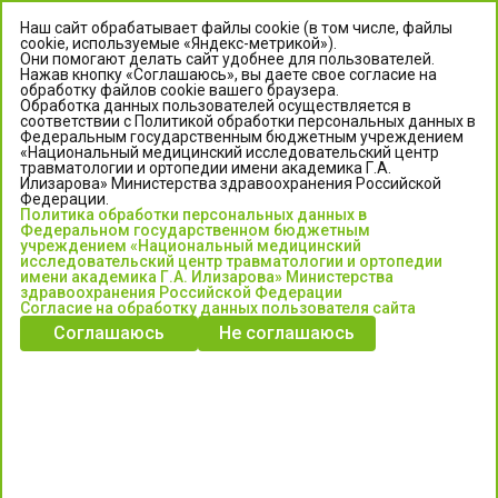
Наш сайт обрабатывает файлы cookie (в том числе, файлы
cookie, используемые «Яндекс-метрикой»).
Они помогают делать сайт удобнее для пользователей.
Нажав кнопку «Соглашаюсь», вы даете свое согласие на
обработку файлов cookie вашего браузера.
Обработка данных пользователей осуществляется в
соответствии с Политикой обработки персональных данных в
Федеральным государственным бюджетным учреждением
«Национальный медицинский исследовательский центр
травматологии и ортопедии имени академика Г.А.
ЦЕНТР ИЛИЗАРОВА
Илизарова» Министерства здравоохранения Российской
Федерации.
Политика обработки персональных данных в
Федеральное государственное бюджетное учреждение
Федеральном государственном бюджетным
«Национальный медицинский исследовательский центр
учреждением «Национальный медицинский
исследовательский центр травматологии и ортопедии
травматологии и ортопедии имени академика Г.А. Илизарова»
имени академика Г.А. Илизарова» Министерства
Министерства здравоохранения Российской Федерации
здравоохранения Российской Федерации
Согласие на обработку данных пользователя сайта
Соглашаюсь
Не соглашаюсь
Информация о медицинских услугах и запись на прием:
Контакт-центр: +7 (3522) 44-35-03
Пн-Пт с 6.00 до 15.00 по московскому времени.
Запись на прием для жителей Кургана и Курганской обл.
по тел: 122 или (3522) 25-03-03, poliklinika45.ru или Госуслуги