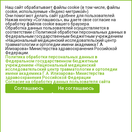
Наш сайт обрабатывает файлы cookie (в том числе, файлы
cookie, используемые «Яндекс-метрикой»).
Они помогают делать сайт удобнее для пользователей.
Нажав кнопку «Соглашаюсь», вы даете свое согласие на
обработку файлов cookie вашего браузера.
Обработка данных пользователей осуществляется в
соответствии с Политикой обработки персональных данных в
Федеральным государственным бюджетным учреждением
«Национальный медицинский исследовательский центр
травматологии и ортопедии имени академика Г.А.
ЦЕНТР ИЛИЗАРОВА
Илизарова» Министерства здравоохранения Российской
Федерации.
Политика обработки персональных данных в
Федеральное государственное бюджетное учреждение
Федеральном государственном бюджетным
«Национальный медицинский исследовательский центр
учреждением «Национальный медицинский
исследовательский центр травматологии и ортопедии
травматологии и ортопедии имени академика Г.А. Илизарова»
имени академика Г.А. Илизарова» Министерства
Министерства здравоохранения Российской Федерации
здравоохранения Российской Федерации
Согласие на обработку данных пользователя сайта
Соглашаюсь
Не соглашаюсь
Информация о медицинских услугах и запись на прием:
Контакт-центр: +7 (3522) 44-35-03
Пн-Пт с 6.00 до 15.00 по московскому времени.
Запись на прием для жителей Кургана и Курганской обл.
по тел: 122 или (3522) 25-03-03, poliklinika45.ru или Госуслуги