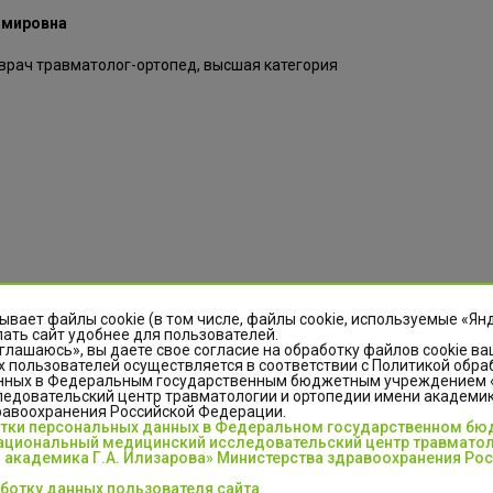
имировна
врач травматолог-ортопед, высшая категория
сандровна
ывает файлы cookie (в том числе, файлы cookie, используемые «Ян
ать сайт удобнее для пользователей.
глашаюсь», вы даете свое согласие на обработку файлов cookie ва
 пользователей осуществляется в соответствии с Политикой обра
нных в Федеральным государственным бюджетным учреждением
едовательский центр травматологии и ортопедии имени академика
равоохранения Российской Федерации.
отки персональных данных в Федеральном государственном б
циональный медицинский исследовательский центр травматол
 академика Г.А. Илизарова» Министерства здравоохранения Ро
аботку данных пользователя сайта