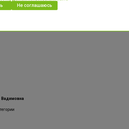
ь
Не соглашаюсь
тровна
я Вадимовна
тегории