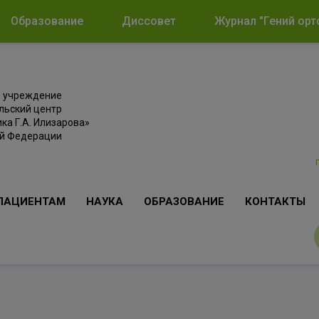
Образование
Диссовет
Журнал "Гений орт
е учреждение
льский центр
ка Г.А. Илизарова»
ой Федерации
ПАЦИЕНТАМ
НАУКА
ОБРАЗОВАНИЕ
КОНТАКТЫ