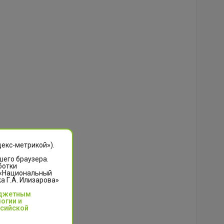
декс-метрикой»).
шего браузера.
ботки
 «Национальный
 Г.А. Илизарова»
юджетным
огии и
ссийской