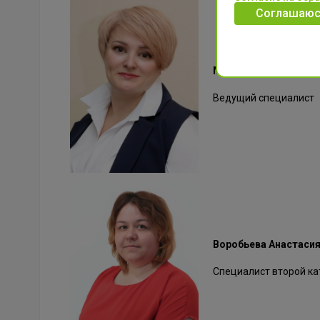
Соглашаюс
Марущак Татьяна Пе
Ведущий специалист
Воробьева Анастаси
Специалист второй ка