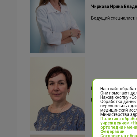
Чиркова Ирина Влад
Ведущий специалист, 
Василюк Елена Алек
Наш сайт обрабат
Они помогают дел
Нажав кнопку «Со
Врач-методист
Обработка данных
персональных да
медицинский иссл
Министерства зд
Политика обраб
учреждением «На
ортопедии имени
Федерации
Согласие на обр