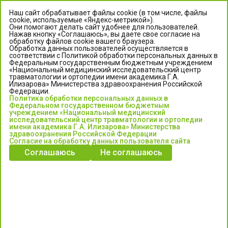
Наш сайт обрабатывает файлы cookie (в том числе, файлы
cookie, используемые «Яндекс-метрикой»).
Они помогают делать сайт удобнее для пользователей.
Нажав кнопку «Соглашаюсь», вы даете свое согласие на
обработку файлов cookie вашего браузера.
Обработка данных пользователей осуществляется в
соответствии с Политикой обработки персональных данных в
Федеральным государственным бюджетным учреждением
«Национальный медицинский исследовательский центр
травматологии и ортопедии имени академика Г.А.
ЦЕНТР ИЛИЗАРОВА
Илизарова» Министерства здравоохранения Российской
Федерации.
Политика обработки персональных данных в
Федеральное государственное бюджетное учреждение
Федеральном государственном бюджетным
«Национальный медицинский исследовательский центр
учреждением «Национальный медицинский
исследовательский центр травматологии и ортопедии
травматологии и ортопедии имени академика Г.А. Илизарова»
имени академика Г.А. Илизарова» Министерства
Министерства здравоохранения Российской Федерации
здравоохранения Российской Федерации
Согласие на обработку данных пользователя сайта
Соглашаюсь
Не соглашаюсь
Информация о медицинских услугах и запись на прием:
Контакт-центр: +7 (3522) 44-35-03
Пн-Пт с 6.00 до 15.00 по московскому времени.
Запись на прием для жителей Кургана и Курганской обл.
по тел: 122 или (3522) 25-03-03, poliklinika45.ru или Госуслуги