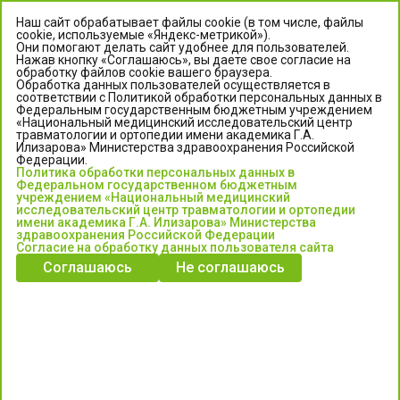
Наш сайт обрабатывает файлы cookie (в том числе, файлы
cookie, используемые «Яндекс-метрикой»).
Они помогают делать сайт удобнее для пользователей.
Нажав кнопку «Соглашаюсь», вы даете свое согласие на
обработку файлов cookie вашего браузера.
Обработка данных пользователей осуществляется в
соответствии с Политикой обработки персональных данных в
Федеральным государственным бюджетным учреждением
«Национальный медицинский исследовательский центр
травматологии и ортопедии имени академика Г.А.
ЦЕНТР ИЛИЗАРОВА
Илизарова» Министерства здравоохранения Российской
Федерации.
Политика обработки персональных данных в
Федеральное государственное бюджетное учреждение
Федеральном государственном бюджетным
«Национальный медицинский исследовательский центр
учреждением «Национальный медицинский
исследовательский центр травматологии и ортопедии
травматологии и ортопедии имени академика Г.А. Илизарова»
имени академика Г.А. Илизарова» Министерства
Министерства здравоохранения Российской Федерации
здравоохранения Российской Федерации
Согласие на обработку данных пользователя сайта
Соглашаюсь
Не соглашаюсь
Информация о медицинских услугах и запись на прием:
Контакт-центр: +7 (3522) 44-35-03
Пн-Пт с 6.00 до 15.00 по московскому времени.
Запись на прием для жителей Кургана и Курганской обл.
по тел: 122 или (3522) 25-03-03, poliklinika45.ru или Госуслуги